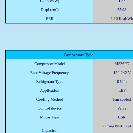
COP (W/W)
1.35
Displ.(cm³)
25.93
EER
1.16 Kcal/Wh
Compressor Type
Compressor Model
MS26FG
Rate Voltage/Frequency
170-242 V
Refrigerant Type
R404a
Application
LBP
Cooling Method
Fan cooled
Control device
Valve
Motor Type
CSR
Starting 88-108 µF
Capacitor