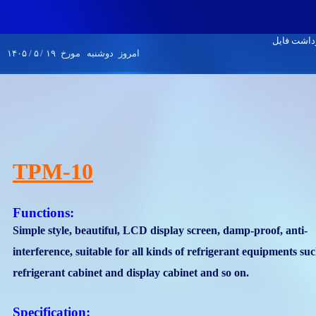
۱۴۰۵
/
۵
/
۱۹
مورخ
دوشنبه
امروز
TPM-10
Functions:
Simple style, beautiful, LCD display screen, damp-proof, anti-
interference, suitable for all kinds of refrigerant equipments suc
refrigerant cabinet and display cabinet and so on.
Specification: