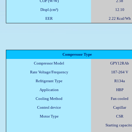
COP (W/W)
2.58
Displ.(cm³)
12.10
EER
2.22 Kcal/Wh
Compressor Type
Compressor Model
GPY12RAb
Rate Voltage/Frequency
187-264 V
Refrigerant Type
R134a
Application
HBP
Cooling Method
Fan cooled
Control device
Capillar
Motor Type
CSR
Starting capacit