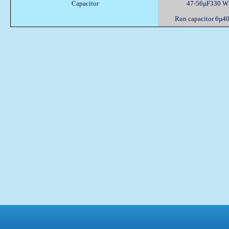
Capacitor
47-56µF330 W
Run capacitor 6µ4