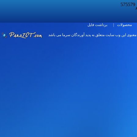
575579
د
برداشت فایل
|
محصولات
 معنوی اين وب سایت متعلق به پدید آورندگان سرما می باشد